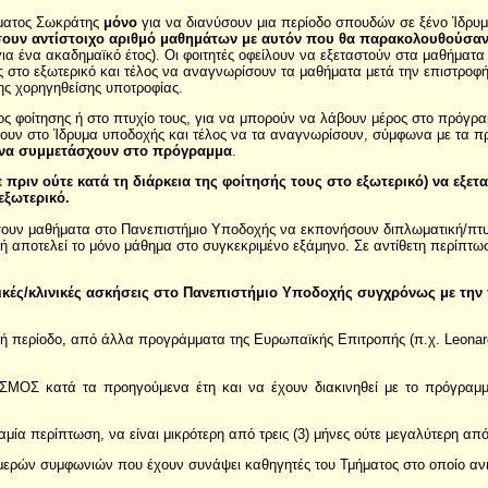
μματος Σωκράτης
μόνο
για να διανύσουν μια περίοδο σπουδών σε ξένο Ίδρυ
σουν αντίστοιχο αριθμό μαθημάτων με αυτόν που θα παρακολουθούσαν 
για ένα ακαδημαϊκό έτος). Οι φοιτητές οφείλουν να εξεταστούν στα μαθήμ
 στο εξωτερικό και τέλος να αναγνωρίσουν τα μαθήματα μετά την επιστροφή
της χορηγηθείσης υποτροφίας.
έτος φοίτησης ή στο πτυχίο τους, για να μπορούν να λάβουν μέρος στο πρό
σουν στο Ίδρυμα υποδοχής και τέλος να τα αναγνωρίσουν, σύμφωνα με τα
ν να συμμετάσχουν στο πρόγραμμα
.
ύτε πριν ούτε κατά τη διάρκεια της φοίτησής τους στο εξωτερικό) να ε
εξωτερικό.
σουν μαθήματα στο Πανεπιστήμιο Υποδοχής να εκπονήσουν διπλωματική/πτ
τή αποτελεί το μόνο μάθημα στο συγκεκριμένο εξάμηνο. Σε αντίθετη περίπτ
τικές/κλινικές ασκήσεις στο Πανεπιστήμιο Υποδοχής συγχρόνως με τ
νική περίοδο, από άλλα προγράμματα της Ευρωπαϊκής Επιτροπής (π.χ. Leonardo
ΡΑΣΜΟΣ κατά τα προηγούμενα έτη και να έχουν διακινηθεί με το πρόγραμ
μία περίπτωση, να είναι μικρότερη από τρεις (3) μήνες ούτε μεγαλύτερη από
ερών συμφωνιών που έχουν συνάψει καθηγητές του Τμήματος στο οποίο αν