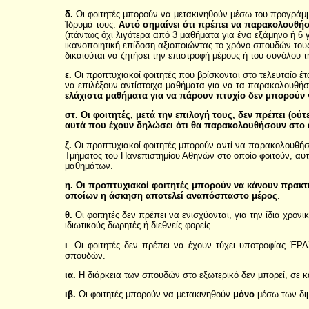
δ.
Οι φοιτητές μπορούν να μετακινηθούν μέσω του προγρά
Ίδρυμά τους.
Αυτό σημαίνει ότι πρέπει να παρακολουθή
(πάντως όχι λιγότερα από 3 μαθήματα για ένα εξάμηνο ή 6 
ικανοποιητική επίδοση αξιοποιώντας το χρόνο σπουδών τους
δικαιούται να ζητήσει την επιστροφή μέρους ή του συνόλου 
ε.
Οι προπτυχιακοί φοιτητές που βρίσκονται στο τελευταίο 
να επιλέξουν αντίστοιχα μαθήματα για να τα παρακολουθή
ελάχιστα μαθήματα για να πάρουν πτυχίο δεν μπορού
στ. Οι φοιτητές, μετά την επιλογή τους, δεν πρέπει (ο
αυτά που έχουν δηλώσει ότι θα παρακολουθήσουν στο 
ζ.
Οι προπτυχιακοί φοιτητές μπορούν αντί να παρακολουθή
Τμήματος του Πανεπιστημίου Αθηνών στο οποίο φοιτούν, αυ
μαθημάτων.
η. Οι προπτυχιακοί φοιτητές μπορούν να κάνουν πρακ
οποίων η άσκηση αποτελεί αναπόσπαστο μέρος
.
θ.
Οι φοιτητές δεν πρέπει να ενισχύονται, για την ίδια χρο
ιδιωτικούς δωρητές ή διεθνείς φορείς.
ι
. Οι φοιτητές δεν πρέπει να έχουν τύχει υποτροφίας Έ
σπουδών.
ια.
Η διάρκεια των σπουδών στο εξωτερικό δεν μπορεί, σε κα
ιβ.
Οι φοιτητές μπορούν να μετακινηθούν
μόνο
μέσω των διμ