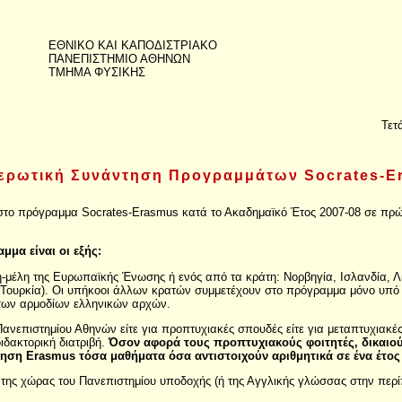
ΕΘΝΙΚΟ ΚΑΙ ΚΑΠΟΔΙΣΤΡΙΑΚΟ
ΠΑΝΕΠΙΣΤΗΜΙΟ ΑΘΗΝΩΝ
ΤΜΗΜΑ ΦΥΣΙΚΗΣ
Τετ
ερωτική Συνάντηση Προγραμμάτων Socrates-E
ν στο πρόγραμμα Socrates-Erasmus κατά το Ακαδημαϊκό Έτος 2007-08 σε πρ
μα είναι οι εξής:
η-μέλη της Ευρωπαϊκής Ένωσης ή ενός από τα κράτη: Νορβηγία, Ισλανδία, Λι
Τουρκία). Οι υπήκοοι άλλων κρατών συμμετέχουν στο πρόγραμμα μόνο υπό το
των αρμοδίων ελληνικών αρχών.
 Πανεπιστημίου Αθηνών είτε για προπτυχιακές σπουδές είτε για μεταπτυχιακ
δακτορική διατριβή.
Όσον αφορά τους προπτυχιακούς φοιτητές, δικαιο
ίνηση Erasmus τόσα μαθήματα όσα αντιστοιχούν αριθμητικά σε ένα έτο
της χώρας του Πανεπιστημίου υποδοχής (ή της Αγγλικής γλώσσας στην περί