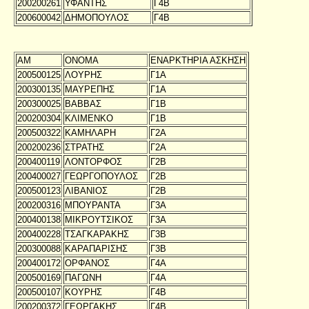
200200261
ΥΦΑΝΤΗΣ
Γ4Β
200600042
ΔΗΜΟΠΟΥΛΟΣ
Γ4Β
ΑΜ
ΟΝΟΜΑ
ΕΝΑΡΚΤΗΡΙΑ ΑΣΚΗΣΗ
200500125
ΛΟΥΡΗΣ
Γ1Α
200300135
ΜΑΥΡΕΠΗΣ
Γ1Α
200300025
ΒΑΒΒΑΣ
Γ1Β
200200304
ΚΛΙΜΕΝΚΟ
Γ1Β
200500322
ΚΑΜΗΛΑΡΗ
Γ2Α
200200236
ΣΤΡΑΤΗΣ
Γ2Α
200400119
ΛΟΝΤΟΡΦΟΣ
Γ2Β
200400027
ΓΕΩΡΓΟΠΟΥΛΟΣ
Γ2Β
200500123
ΛΙΒΑΝΙΟΣ
Γ2Β
200200316
ΜΠΟΥΡΑΝΤΑ
Γ3Α
200400138
ΜΙΚΡΟΥΤΣΙΚΟΣ
Γ3Α
200400228
ΤΣΑΓΚΑΡΑΚΗΣ
Γ3Β
200300088
ΚΑΡΑΠΑΡΙΣΗΣ
Γ3Β
200400172
ΟΡΦΑΝΟΣ
Γ4Α
200500169
ΠΑΓΩΝΗ
Γ4Α
200500107
ΚΟΥΡΗΣ
Γ4Β
200200372
ΓΕΩΡΓΑΚΗΣ
Γ4Β