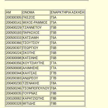
ΑΜ
ΟΝΟΜΑ
ΕΝΑΡΚΤΗΡΙΑ ΑΣΚΗΣΗ
200300305
ΓΚΕΖΟΣ
Γ5Α
200400141
ΜΙΧΟΣ-ΡΑΜΜΟΣ
Γ5Α
200400229
ΤΖΑΝΝΕΤΟΥ
Γ5Β
200500193
ΠΑΡΑΣΧΟΣ
Γ5Β
200500333
ΚΑΤΣΙΑΜΗ
Γ6Α
200300366
ΤΣΟΥΤΣΟΥ
Γ6Α
200200307
ΓΕΩΡΓΙΟΥ
Γ6Β
200200224
ΣΚΟΤΗΣ
Γ6Β
200300098
ΚΑΤΣΙΝΗΣ
Γ6Β
200400356
ΚΟΥΤΣΙΑΥΤΗΣ
Γ7Α
200500008
ΑΛΙΜΗΣΗΣ
Γ7Α
200300344
ΚΑΛΤΣΑΣ
Γ7Β
200200383
ΑΝΔΡΕΟΥ
Γ7Β
200400230
ΤΖΕΝΑΚΗΣ
Γ8Α
200500246
ΤΣΟΜΠΟΠΟΥΛΟΥ
Γ8Α
200400035
ΓΟΥΡΝΑΣ
Γ8Β
200100082
ΚΑΡΑΤΖΙΩΤΗΣ
Γ8Β
200000328
ΜΙΤΙΔΗΣ
Γ8Β