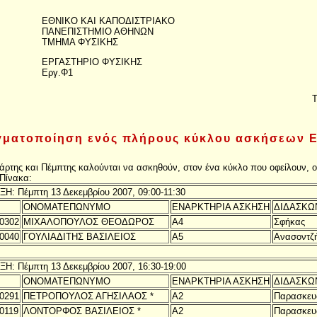
ΕΘΝΙΚΟ ΚΑΙ ΚΑΠΟΔΙΣΤΡΙΑΚΟ
ΠΑΝΕΠΙΣΤΗΜΙΟ ΑΘΗΝΩΝ
ΤΜΗΜΑ ΦΥΣΙΚΗΣ
ΕΡΓΑΣΤΗΡΙΟ ΦΥΣΙΚΗΣ
Εργ.Φ1
Τ
ματοποίηση ενός πλήρους κύκλου ασκήσεων 
ετάρτης και Πέμπτης καλούνται να ασκηθούν, στον ένα κύκλο που οφείλουν, 
Πίνακα:
Η: Πέμπτη 13 Δεκεμβρίου 2007, 09:00-11:30
ΟΝΟΜΑΤΕΠΩΝΥΜΟ
ΕΝΑΡΚΤΗΡΙΑ ΑΣΚΗΣΗ
ΔΙΔΑΣΚΩ
0302
ΜΙΧΑΛΟΠΟΥΛΟΣ ΘΕΟΔΩΡΟΣ
Α4
Σφήκας
0040
ΓΟΥΛΙΑΔΙΤΗΣ ΒΑΣΙΛΕΙΟΣ
Α5
Ανασοντζ
Η: Πέμπτη 13 Δεκεμβρίου 2007, 16:30-19:00
ΟΝΟΜΑΤΕΠΩΝΥΜΟ
ΕΝΑΡΚΤΗΡΙΑ ΑΣΚΗΣΗ
ΔΙΔΑΣΚΩ
0291
ΠΕΤΡΟΠΟΥΛΟΣ ΑΓΗΣΙΛΑΟΣ *
Α2
Παρασκευ
0119
ΛΟΝΤΟΡΦΟΣ ΒΑΣΙΛΕΙΟΣ *
Α2
Παρασκευ