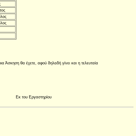
ς
τος
λος
λος
ρια Άσκηση θα έχετε, αφού δηλαδή γίνει και η τελευταία
Εκ του Εργαστηρίου