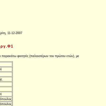
ρίτη, 11-12-2007
Εργ.Φ1
οι παρακάτω φοιτητές (παλαιοτέρων του πρώτου ετών), με
Ν
ής
Ν
όπουλος
όπουλος