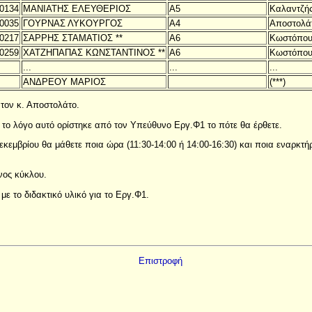
0134
ΜΑΝΙΑΤΗΣ ΕΛΕΥΘΕΡΙΟΣ
Α5
Καλαντζή
0035
ΓΟΥΡΝΑΣ ΛΥΚΟΥΡΓΟΣ
Α4
Αποστολά
0217
ΣΑΡΡΗΣ ΣΤΑΜΑΤΙΟΣ **
Α6
Κωστόπου
0259
ΧΑΤΖΗΠΑΠΑΣ ΚΩΝΣΤΑΝΤΙΝΟΣ **
Α6
Κωστόπου
...
...
...
ΑΝΔΡΕΟΥ ΜΑΡΙΟΣ
(***)
 τον κ. Αποστολάτο.
ια το λόγο αυτό ορίστηκε από τον Υπεύθυνο Εργ.Φ1 το πότε θα έρθετε.
εκεμβρίου θα μάθετε ποια ώρα (11:30-14:00 ή 14:00-16:30) και ποια εναρκτή
νος κύκλου.
ε το διδακτικό υλικό για το Εργ.Φ1.
Επιστροφή