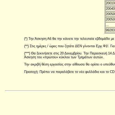
20010
20040
20050
20050
...
99283
(*) Την Άσκηση Α6 θα την κάνετε την τελευταία εβδομάδα με
(**) Στις ημέρες / ώρες που ζητάτε ΔΕΝ γίνονται Εργ.Φ1!. Γ
(***) Θα ξεκινήσετε στις 20 Δεκεμβρίου. Την Παρασκευή 14 Δ
Άσκηση του «πρώτου» κύκλου των Τμημάτων αυτών.
Την ακριβή θέση εργασίας στην αίθουσα θα ορίσει ο υπεύθυ
Προσοχή: Πρέπει να παραλάβετε το νέο φυλλάδιο και το CD μ